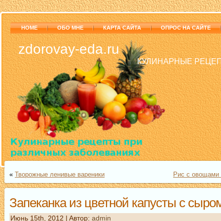
HOME
ОБО МНЕ
КАРТА САЙТА
ОПРОС НА САЙТЕ
zdorovay-eda.ru
КУЛИНАРНЫЕ РЕЦЕП
«
Творожные ленивые вареники
Рис с овощами 
Запеканка из цветной капусты с сыро
Июнь 15th, 2012 | Aвтор:
admin