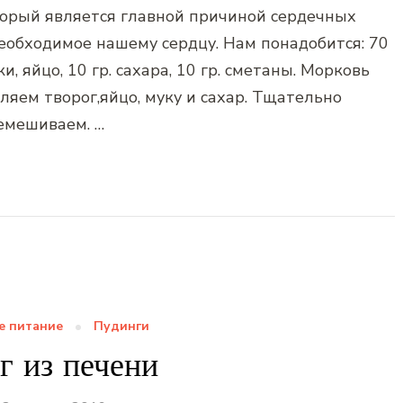
торый является главной причиной сердечных
необходимое нашему сердцу. Нам понадобится: 70
уки, яйцо, 10 гр. сахара, 10 гр. сметаны. Морковь
ляем творог,яйцо, муку и сахар. Тщательно
емешиваем. …
е питание
Пудинги
г из печени