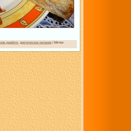
ном диабете
,
диетическое питание
| Метки: