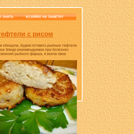
О ЗНАТЬ
ХОЗЯЙКЕ НА ЗАМЕТКУ
ефтели с рисом
к и обещала, будем готовить рыбные тефтели
ское блюдо рекомендуемое при болезнях
товления рыбного фарша, я взяла свою