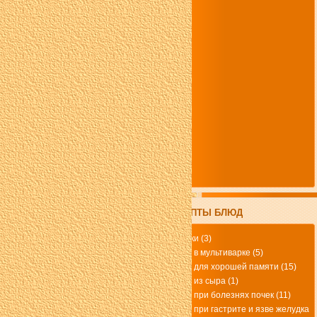
РЕЦЕПТЫ БЛЮД
Биточки
(3)
блюда в мультиварке
(5)
блюда для хорошей памяти
(15)
блюда из сыра
(1)
блюда при болезнях почек
(11)
блюда при гастрите и язве желудка