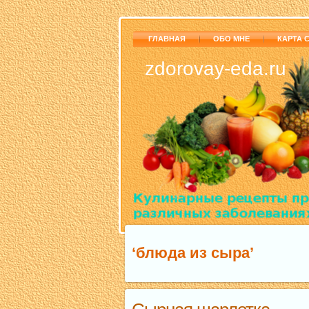
ГЛАВНАЯ
ОБО МНЕ
КАРТА 
zdorovay-eda.ru
‘блюда из сыра’