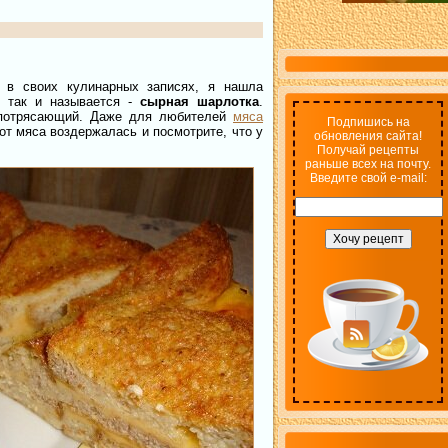
, в своих кулинарных записях, я нашла
е так и называется -
сырная шарлотка
.
т потрясающий. Даже для любителей
мяса
Подпишись на
от мяса воздержалась и посмотрите, что у
обновления сайта!
Получай рецепты
раньше всех на почту.
Введите свой e-mail: