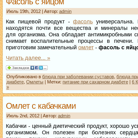
Фасоль с яйцом
Июль 19th, 2012 | Aвтор:
admin
Как пищевой продукт -
фасоль
универсальна.
находятся почти все вещества и минералы не
для организма. Она обладает антимикробными с
снимает воспалительные процессы в печени. 
приготовим замечательный
омлет
-
фасоль с яйц
Читать далее... »
Опубликовано в
блюда при заболевании суставов
,
блюда пр
диабете
,
Омлеты
| Метки:
питание при сахарном диабете
|
6 
»
Омлет с кабачками
Июль 2nd, 2012 | Aвтор:
admin
Кабачки - ценный диетический продукт, хорошо у
организмом. Он полезен при болезнях сердца