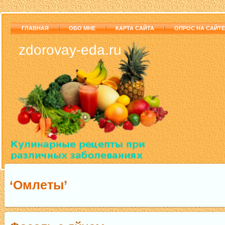
ГЛАВНАЯ
ОБО МНЕ
КАРТА САЙТА
ОПРОС НА САЙТЕ
zdorovay-eda.ru
‘Омлеты’