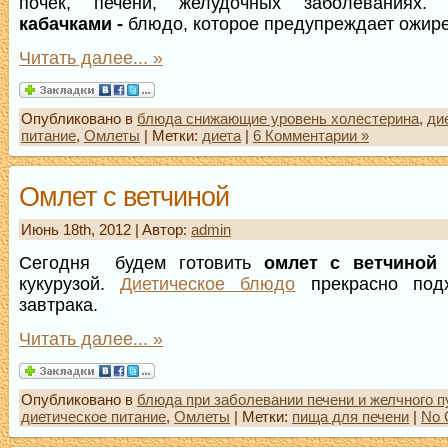
почек, печени, желудочных заболеваниях
кабачками -
блюдо, которое предупреждает ожире
Читать далее... »
Опубликовано в
блюда снижающие уровень холестерина
,
ди
питание
,
Омлеты
| Метки:
диета
|
6 Комментарии »
Омлет с ветчиной
Июнь 18th, 2012 | Aвтор:
admin
Сегодня будем готовить
омлет с ветчиной
кукурузой.
Диетическое блюдо
прекрасно под
завтрака.
Читать далее... »
Опубликовано в
блюда при заболевании печени и желчного 
диетическое питание
,
Омлеты
| Метки:
пища для печени
|
No 