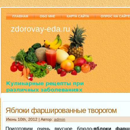
ГЛАВНАЯ
ОБО МНЕ
КАРТА САЙТА
ОПРОС НА САЙТЕ
zdorovay-eda.ru
Яблоки фаршированные творогом
Июнь 10th, 2012 | Aвтор:
admin
Приготовим очень вкусное блюдо-
яблоки фарш