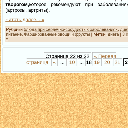
творогом,
которое рекомендуют при заболевания
(артрозы, артриты).
Читать далее... »
Рубрики
блюда при сердечно-сосудистых заболеваниях
,
дие
питание
,
Фаршированные овощи и фрукты
| Метки:
диета
|
3 
»
Страница 22 из 22
« Первая
страница
«
...
10
...
18
19
20
21
2