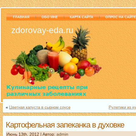
ГЛАВНАЯ
ОБО МНЕ
КАРТА САЙТА
ОПРОС НА САЙТЕ
zdorovay-eda.ru
«
Цветная капуста в сырном соусе
Рулетики из к
Картофельная запеканка в духовке
Июнь 13th, 2012 | Aвтор:
admin