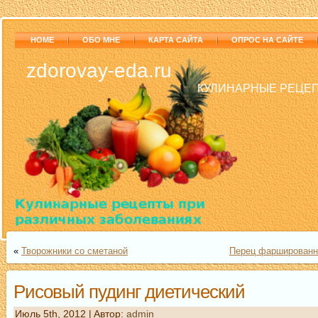
HOME
ОБО МНЕ
КАРТА САЙТА
ОПРОС НА САЙТЕ
zdorovay-eda.ru
КУЛИНАРНЫЕ РЕЦЕП
«
Творожники со сметаной
Перец фаршированн
Рисовый пудинг диетический
Июль 5th, 2012 | Aвтор:
admin