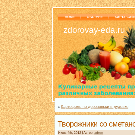
HOME
ОБО МНЕ
КАРТА САЙ
zdorovay-eda.ru
«
Картофель по деревенски в духовке
Творожники со сметан
Июль 4th, 2012 | Aвтор:
admin