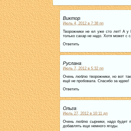
Виктор
:
Июль 4, 2012 в 7:38 пп
Творожники не ел уже сто лет! А у 
только сахар не надо. Хотя может с 
Ответить
Руслана
:
Июль 7, 2012 в 5:32 пп
Очень люблю творожники, но вот та
ещё не пробовала. Спасибо за идею!
Ответить
Ольга
:
Июль 27, 2012 в 10:11 дп
Очень люблю сырники, надо будет 
добавлять еще немного ягоды.