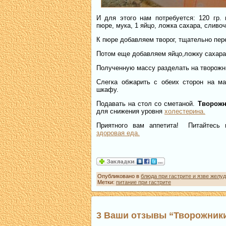
И для этого нам потребуется: 120 гр.
пюре, мука, 1 яйцо, ложка сахара, сливо
К пюре добавляем творог, тщательно пе
Потом еще добавляем яйцо,ложку сахара
Полученную массу разделать на творожни
Слегка обжарить с обеих сторон на ма
шкафу.
Подавать на стол со сметаной.
Творожн
для снижения уровня
холестерина.
Приятного вам аппетита! Питайтесь 
здоровая еда.
Опубликовано в
блюда при гастрите и язве желу
Метки:
питание при гастрите
3 Ваши отзывы “Творожники