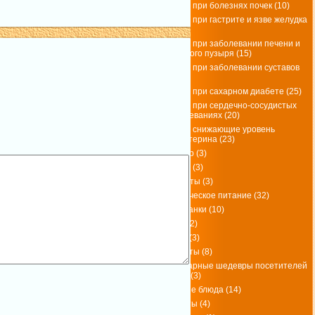
блюда при болезнях почек
(10)
блюда при гастрите и язве желудка
(15)
блюда при заболевании печени и
желчного пузыря
(15)
блюда при заболевании суставов
(19)
блюда при сахарном диабете
(25)
блюда при сердечно-сосудистых
заболеваниях
(20)
блюда снижающие уровень
холестерина
(23)
Гарнир
(3)
Гуляш
(3)
Десерты
(3)
диетическое питание
(32)
Запеканки
(10)
Икра
(2)
Каши
(3)
Котлеты
(8)
кулинарные шедевры посетителей
сайта
(3)
мясные блюда
(14)
Омлеты
(4)