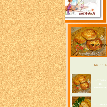
При копиров
КОТЛЕТ
Котлеты
из
чечевиц
Котлеты 