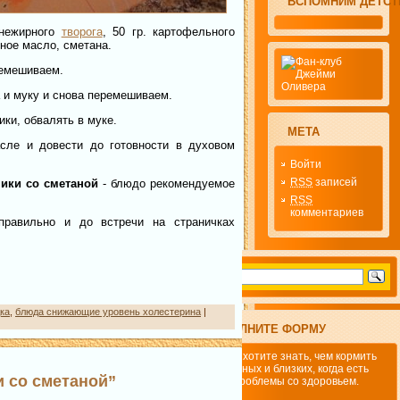
ВСПОМНИМ ДЕТСТ
 нежирного
творога
, 50 гр. картофельного
чное масло, сметана.
ремешиваем.
 и муку и снова перемешиваем.
ки, обвалять в муке.
МЕТА
сле и довести до готовности в духовом
Войти
RSS
записей
ики со сметаной
- блюдо рекомендуемое
RSS
комментариев
правильно и до встречи на страничках
дка
,
блюда снижающие уровень холестерина
|
ЗАПОЛНИТЕ ФОРМУ
Если хотите знать, чем кормить
родных и близких, когда есть
 со сметаной”
проблемы со здоровьем.