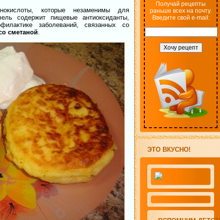
Получай рецепты
нокислоты, которые незаменимы для
раньше всех на почту.
фель содержит пищевые антиоксиданты,
Введите свой e-mail:
илактике заболеваний, связанных со
со сметаной
.
ЭТО ВКУСНО!