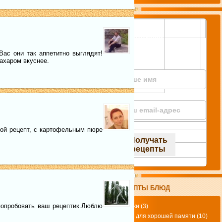
Подписка
Вас они так аппетитно выглядят!
сахаром вкуснее.
кой рецепт, с картофельным пюре
РЕЦЕПТЫ БЛЮД
попробовать ваш рецептик.Люблю
Биточки
(3)
блюда для хорошей памяти
(10)