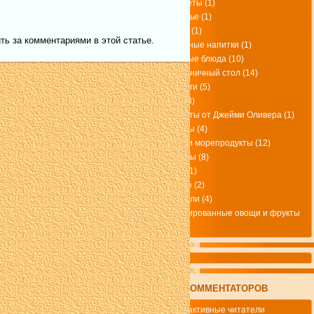
Паштеты
(1)
Печенье
(1)
пицца
(1)
ть за комментариями в этой статье.
полезные напитки
(1)
постные блюда
(10)
Праздничный стол
(14)
Пудинги
(5)
Рагу
(3)
рецепты от Джейми Оливера
(1)
Рулеты
(4)
рыба и морепродукты
(12)
Салаты
(8)
супы
(1)
Суфле
(2)
Тефтели
(4)
Фаршированные овощи и фрукты
(4)
TОП КОММЕНТАТОРОВ
Самые активные читатели