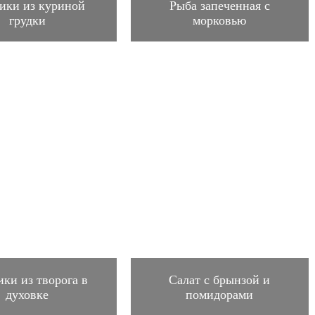
ики из куриной
Рыба запеченная с
грудки
морковью
ки из творога в
Салат с брынзой и
духовке
помидорами