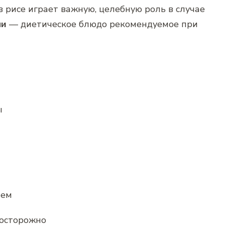
в рисе играет важную, целебную роль в случае
ми
— диетическое блюдо рекомендуемое при
ы
аем
 осторожно