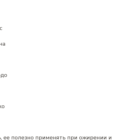
 с
на
юдо
ко
, ее полезно применять при ожирении и