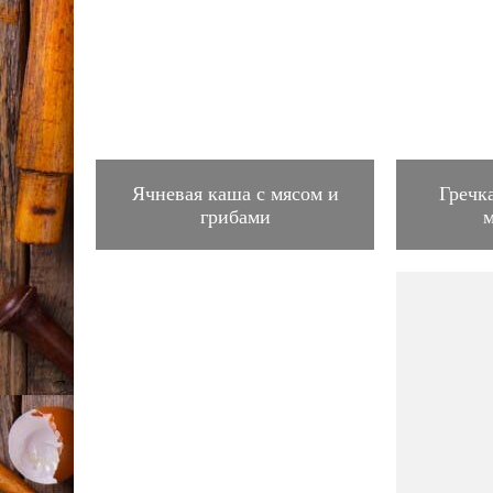
Ячневая каша с мясом и
Гречк
грибами
м