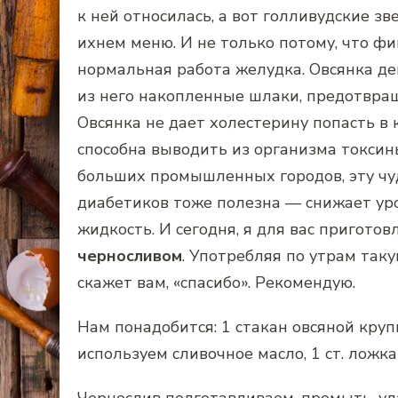
к ней относилась, а вот голливудские з
ихнем меню. И не только потому, что фиг
нормальная работа желудка. Овсянка дей
из него накопленные шлаки, предотвращ
Овсянка не дает холестерину попасть в 
способна выводить из организма токси
больших промышленных городов, эту чу
диабетиков тоже полезна — снижает ур
жидкость. И сегодня, я для вас пригот
черносливом
. Употребляя по утрам та
скажет вам, «спасибо». Рекомендую.
Нам понадобится: 1 стакан овсяной круп
используем сливочное масло, 1 ст. ложк