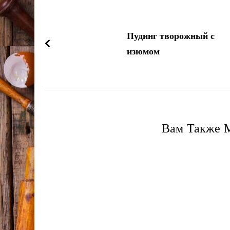
Навигация
по
Пудинг творожный с
записям
изюмом
Вам Также М